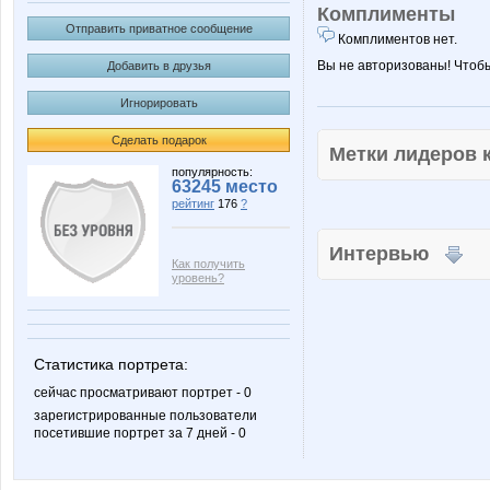
Комплименты
Отправить приватное сообщение
Комплиментов нет.
Вы не авторизованы! Чтоб
Добавить в друзья
Игнорировать
Сделать подарок
Метки лидеров
популярность:
63245 место
рейтинг
176
?
Интервью
Как получить
уровень?
Статистика портрета:
сейчас просматривают портрет - 0
зарегистрированные пользователи
посетившие портрет за 7 дней - 0